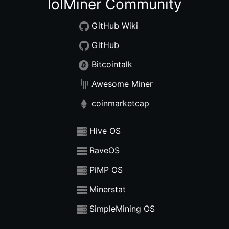
lolMiner Community
GitHub Wiki
GitHub
Bitcointalk
Awesome Miner
coinmarketcap
Hive OS
RaveOS
PiMP OS
Minerstat
SimpleMining OS