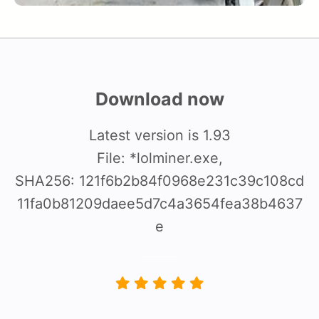
Download now
Latest version is 1.93
File: *lolminer.exe,
SHA256: 121f6b2b84f0968e231c39c108cd
11fa0b81209daee5d7c4a3654fea38b4637
e