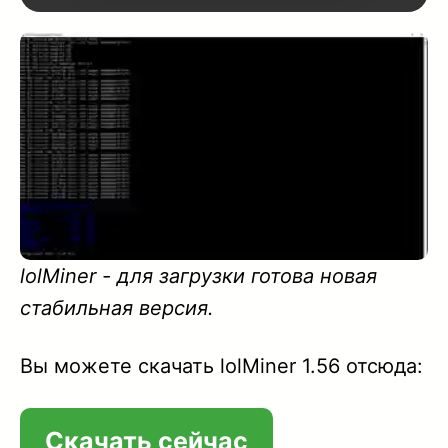
1.61
1.60
1.59A
1.57
1.56
lolMiner - для загрузки готова новая
1.55
стабильная версия.
1.54
Вы можете скачать lolMiner 1.56 отсюда:
1.53
1.52A
Скачать сейчас