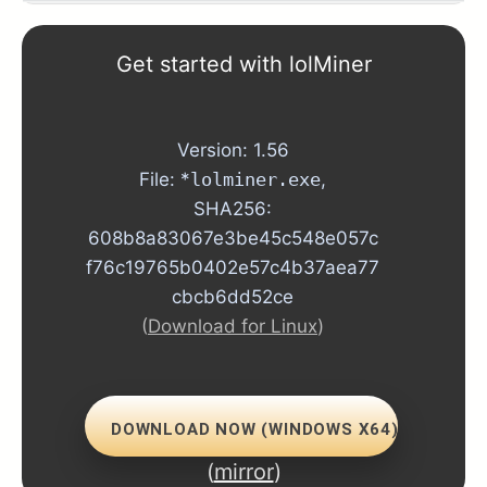
1.73
Get started with lolMiner
1.72
Version: 1.56
1.71
File: *
lolminer.exe
,
SHA256:
1.70
608b8a83067e3be45c548e057c
1.69
f76c19765b0402e57c4b37aea77
cbcb6dd52ce
1.68
(
Download for Linux
)
1.67
1.66
DOWNLOAD NOW (WINDOWS X64)
(
mirror
)
1.64