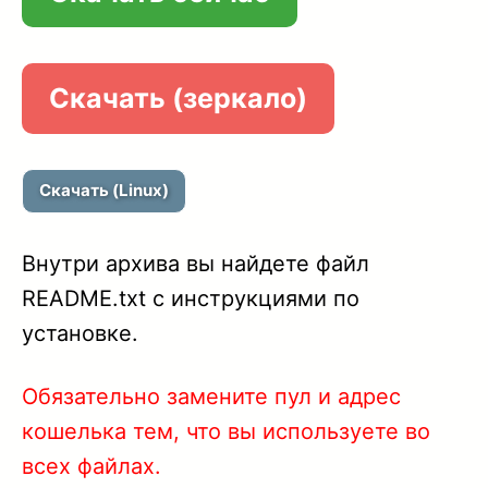
1.52
1.51A
Скачать (зеркало)
1.51
1.50
Скачать (Linux)
1.49
Внутри архива вы найдете файл
1.48
README.txt с инструкциями по
установке.
1.46A
Обязательно замените пул и адрес
1.46
кошелька тем, что вы используете во
1.45
всех файлах.