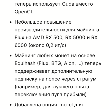
1.36
теперь использует Cuda вместо
OpenCL
1.35
Небольшое повышение
1.34A
производительности для майнинга
1.34
Flux на AMD RX 500, RX 5000 и RX
6000 (около 0,2 ит/с)
1.33
Майнинг любых монет на основе
1.32A
Equihash (Flux, BTG, Aion, …) теперь
поддерживает дополнительную
1.31
подписку на nonce через стратум
1.29
(например, для лучшего опыта
переключения пула прибыли)
Добавлена опция –no-cl для