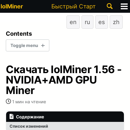
Toggle
lolMiner
Быстрый Старт
В
search
м
en
ru
es
zh
Contents
Toggle menu
LATEST STABLE VERSION
Скачать lolMiner 1.56 -
1.93
NVIDIA+AMD GPU
Miner
1.88
1 мин на чтение
1.76A
1.76
Содержание
Список изменений
1.75